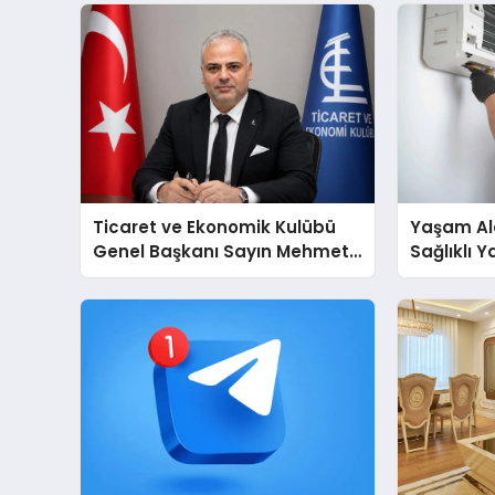
Ticaret ve Ekonomik Kulübü
Yaşam Ala
Genel Başkanı Sayın Mehmet
Sağlıklı 
Ulutaş, ekonomiye dair yaptığı
Cihazları
açıklamada şunları kaydetti:
Destek D