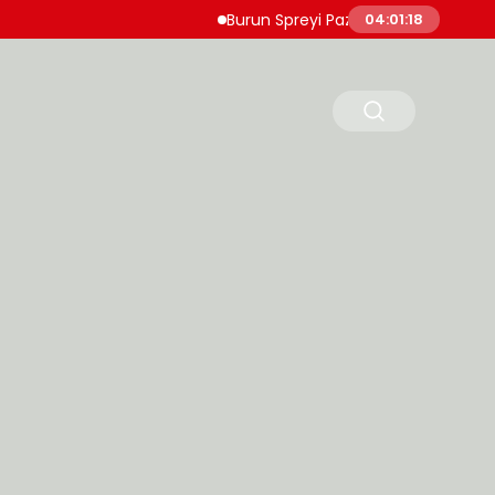
Burun Spreyi Pazarında Rekabet İhlaline 24
04:01:19