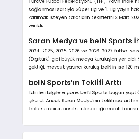
Türkiye Futbol Federasyonu (TFF), Yayın İhale K
sağlanması şartıyla Süper Lig ve 1. Lig yayın hakl
katılmak isteyen tarafların tekliflerini 2 Mart 
verildi.
Saran Medya ve beIN Sports İh
2024-2025, 2025-2026 ve 2026-2027 futbol sezo
(Digitürk) gibi büyük medya kuruluşları yer aldı. S
çektiği, mevcut yayıncı kuruluş beIN’in ise 120 mil
beIN Sports’ın Teklifi Arttı
Edinilen bilgilere göre, beIN Sports bugün yaptığ
çıkardı. Ancak Saran Medya’nın teklifi ise artt
ihale sürecinin nasıl sonlanacağı merak konus