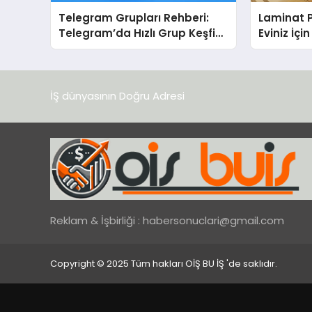
Telegram Grupları Rehberi:
Laminat 
Telegram’da Hızlı Grup Keşfi
Eviniz İç
İçin Grupbul.com
Seçim?
İŞ dünyasının Doğru Adresi
Reklam & İşbirliği :
habersonuclari@gmail.com
Copyright © 2025 Tüm hakları OİŞ BU İŞ 'de saklıdır.