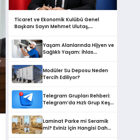
Ticaret ve Ekonomik Kulübü Genel
Başkanı Sayın Mehmet Ulutaş,
ekonomiye dair yaptığı açıklamada
şunları kaydetti:
Yaşam Alanlarında Hijyen ve
Sağlıklı Yaşam: İhlas
Cihazlarında Dürüst Teknik
Destek Deneyimi
Modüler Su Deposu Neden
Tercih Ediliyor?
Telegram Grupları Rehberi:
Telegram’da Hızlı Grup Keşfi
İçin Grupbul.com
Laminat Parke mi Seramik
mi? Eviniz İçin Hangisi Daha
Doğru Seçim?