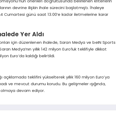
omisyonu’nun önerileri doğrultusunda belirlenen kriterlerin
arının devrine ilişkin ihale sürecini başlatmıştı. İhaleye
2024 Cumartesi günü saat 13.00’e kadar iletmelerine karar
alede Yer Aldı
nları için düzenlenen ihalede, Saran Medya ve beIN Sports
aran Medya’nın yıllık 142 milyon Euro’luk teklifiyle dikkat
yon Euro’da kaldığı belirtildi.
ı açıklamada teklifini yükselterek yıllık 160 milyon Euro’ya
ırmadı ve mevcut durumu korudu. Bu gelişmeler ışığında,
u olmaya devam ediyor.