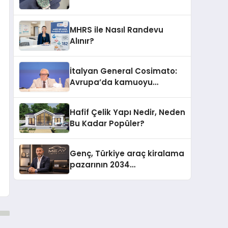
MHRS ile Nasıl Randevu
Alınır?
İtalyan General Cosimato:
Avrupa’da kamuoyu
barıştan yana
Hafif Çelik Yapı Nedir, Neden
Bu Kadar Popüler?
Genç, Türkiye araç kiralama
pazarının 2034
projeksiyonlarını
değerlendirdi