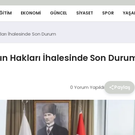
ĞİTİM
EKONOMİ
GÜNCEL
SIYASET
SPOR
YAŞA
akları İhalesinde Son Durum
ayın Hakları İhalesinde Son Duru
0 Yorum Yapıldı
Paylaş