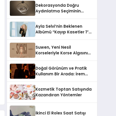
Dekorasyonda Doğru
Aydınlatma Seçiminin
Önemi
Ayla Selvi’nin Beklenen
Albümü “Kayıp Kasetler 1”
Yayınlandı!
Suwen, Yeni Nesil
Korseleriyle Korse Algısını
Değiştiriyor
Doğal Görünüm ve Pratik
Kullanım Bir Arada: İrem
Yanar’ın Yeni Ürünü
Kozmetik Toptan Satışında
Kazandıran Yöntemler
İkinci El Rolex Saat Satışı