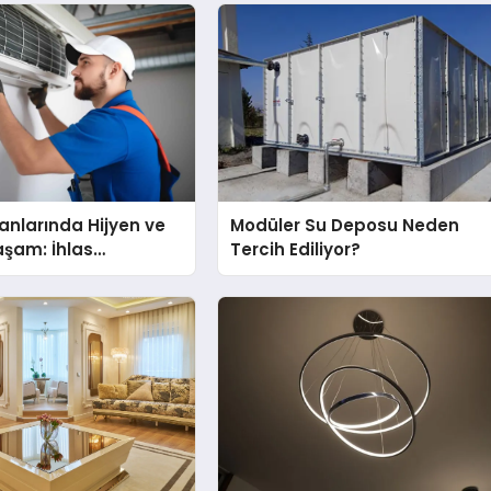
nlarında Hijyen ve
Modüler Su Deposu Neden
Yaşam: İhlas
Tercih Ediliyor?
nda Dürüst Teknik
eneyimi