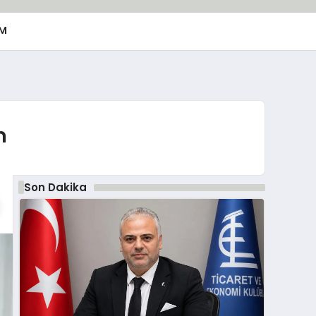
M
m
Son Dakika