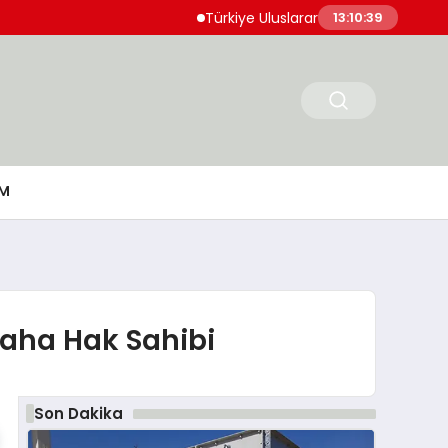
Türkiye Uluslararası Nükleer Bilim Olimpiyatı’
13:10:40
M
 Daha Hak Sahibi
Son Dakika