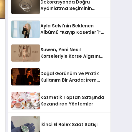
Dekorasyonda Doğru
Aydınlatma Seçiminin
Önemi
Ayla Selvi’nin Beklenen
Albümü “Kayıp Kasetler 1”
Yayınlandı!
Suwen, Yeni Nesil
Korseleriyle Korse Algısını
Değiştiriyor
Doğal Görünüm ve Pratik
Kullanım Bir Arada: İrem
Yanar’ın Yeni Ürünü
Kozmetik Toptan Satışında
Kazandıran Yöntemler
İkinci El Rolex Saat Satışı