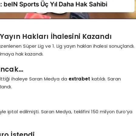
g Yayın Hakları İhalesini Kazandı
nlenen Süper Lig ve 1. Lig yayın hakları ihalesi sonuçlandı.
olmaya hak kazandı.
 Ancak…
selttiği ihaleye Saran Medya da
extrabet
katıldı. Saran
landı.
le iptal edilmişti. Saran Medya, teklifini 150 milyon Euro’ya
uro İstendi