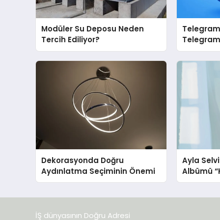
Modüler Su Deposu Neden
Telegram 
Tercih Ediliyor?
Telegram’
İçin Grup
Dekorasyonda Doğru
Ayla Selv
Aydınlatma Seçiminin Önemi
Albümü “K
Yayınland
İŞ dünyasının Doğru Adresi