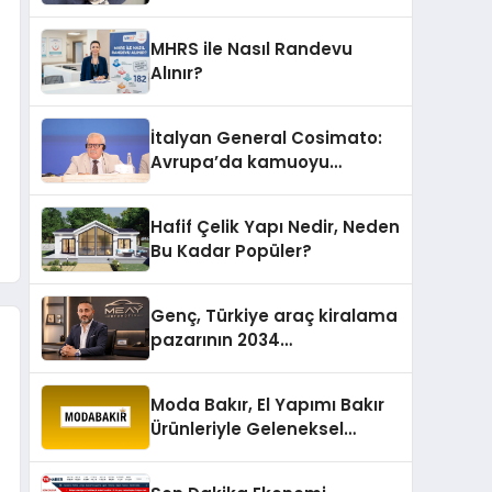
MHRS ile Nasıl Randevu
Alınır?
İtalyan General Cosimato:
Avrupa’da kamuoyu
barıştan yana
Hafif Çelik Yapı Nedir, Neden
Bu Kadar Popüler?
Genç, Türkiye araç kiralama
pazarının 2034
projeksiyonlarını
değerlendirdi
Moda Bakır, El Yapımı Bakır
Ürünleriyle Geleneksel
Zanaatkârlığı Modern
Yaşam Alanlarına Taşıyor