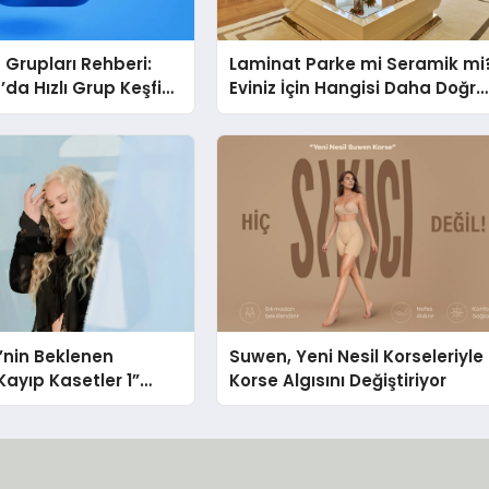
Grupları Rehberi:
Laminat Parke mi Seramik mi
da Hızlı Grup Keşfi
Eviniz İçin Hangisi Daha Doğru
bul.com
Seçim?
i’nin Beklenen
Suwen, Yeni Nesil Korseleriyle
ayıp Kasetler 1”
Korse Algısını Değiştiriyor
ı!