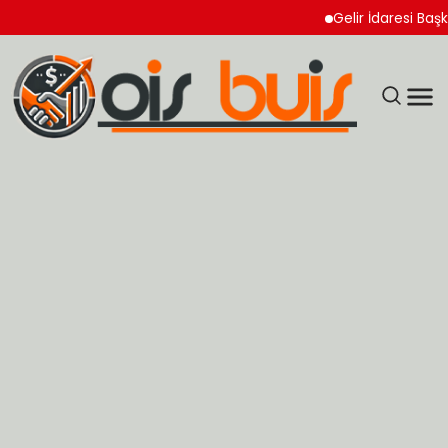
Gelir İdaresi Başkanlı