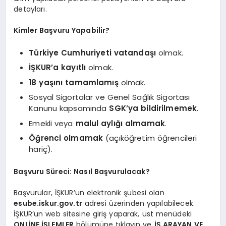
detayları.
Kimler Başvuru Yapabilir?
Türkiye Cumhuriyeti vatandaşı
olmak.
İŞKUR’a kayıtlı
olmak.
18 yaşını tamamlamış
olmak.
Sosyal Sigortalar ve Genel Sağlık Sigortası
Kanunu kapsamında
SGK’ya bildirilmemek
.
Emekli veya
malul aylığı almamak
.
Öğrenci olmamak
(açıköğretim öğrencileri
hariç).
Başvuru Süreci: Nasıl Başvurulacak?
Başvurular, İŞKUR’un elektronik şubesi olan
esube.iskur.gov.tr
adresi üzerinden yapılabilecek.
İŞKUR’un web sitesine giriş yaparak, üst menüdeki
ONLİNE İŞLEMLER
bölümüne tıklayın ve
İŞ ARAYAN VE