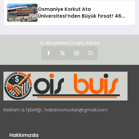
Osmaniye Korkut Ata
Üniversitesi’nden Büyük Fırsat! 46
Sözleşmeli Personel Alımı Yapılacak!
İŞ dünyasının Doğru Adresi
Reklam & İşbirliği :
habersonuclari@gmail.com
Hakkımızda