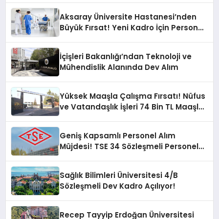
Aksaray Üniversite Hastanesi’nden
Büyük Fırsat! Yeni Kadro İçin Personel
Alımı Başladı!
İçişleri Bakanlığı’ndan Teknoloji ve
Mühendislik Alanında Dev Alım
Yüksek Maaşla Çalışma Fırsatı! Nüfus
ve Vatandaşlık İşleri 74 Bin TL Maaşla
11 Sözleşmeli Personel Alacak
Geniş Kapsamlı Personel Alım
Müjdesi! TSE 34 Sözleşmeli Personel
Alacak
Sağlık Bilimleri Üniversitesi 4/B
Sözleşmeli Dev Kadro Açılıyor!
Recep Tayyip Erdoğan Üniversitesi