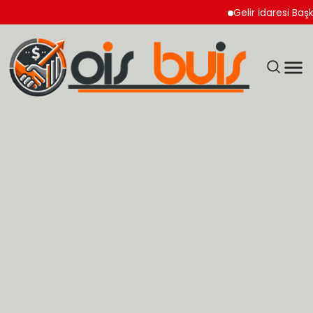
Gelir İdaresi Başkanlığ