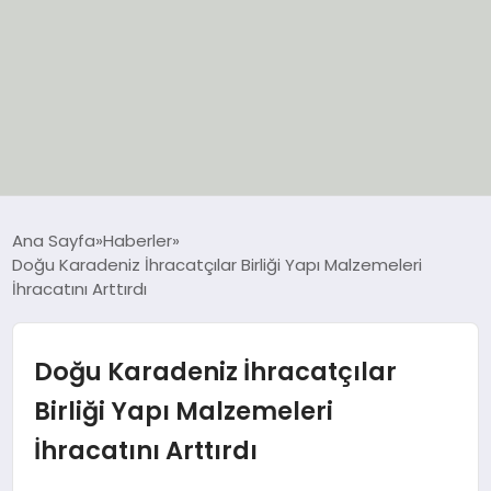
EĞİTİM
Ana Sayfa
Haberler
Doğu Karadeniz İhracatçılar Birliği Yapı Malzemeleri
EKONOMİ
İhracatını Arttırdı
GÜNCEL
Doğu Karadeniz İhracatçılar
SIYASET
Birliği Yapı Malzemeleri
İhracatını Arttırdı
SPOR