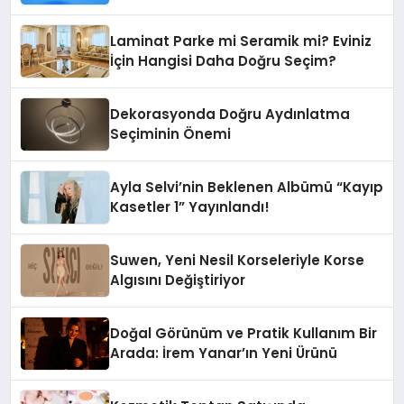
Grupbul.com
Laminat Parke mi Seramik mi? Eviniz
İçin Hangisi Daha Doğru Seçim?
Dekorasyonda Doğru Aydınlatma
Seçiminin Önemi
Ayla Selvi’nin Beklenen Albümü “Kayıp
Kasetler 1” Yayınlandı!
Suwen, Yeni Nesil Korseleriyle Korse
Algısını Değiştiriyor
Doğal Görünüm ve Pratik Kullanım Bir
Arada: İrem Yanar’ın Yeni Ürünü