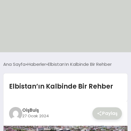
EĞİTİM
Ana Sayfa
Haberler
Elbistan’ın Kalbinde Bir Rehber
EKONOMİ
Elbistan’ın Kalbinde Bir Rehber
GÜNCEL
SIYASET
OişBuiş
Paylaş
27 Ocak 2024
SPOR