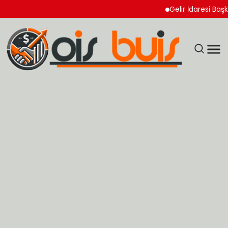
Gelir İdaresi Başkanlı