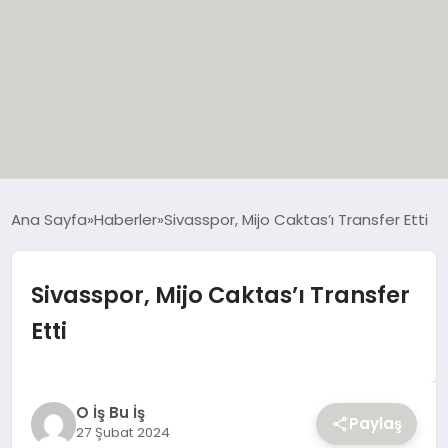
EĞİTİM
Ana Sayfa
Haberler
Sivasspor, Mijo Caktas’ı Transfer Etti
EKONOMİ
Sivasspor, Mijo Caktas’ı Transfer
GÜNCEL
Etti
SIYASET
SPOR
O İş Bu İş
Paylaş
27 Şubat 2024