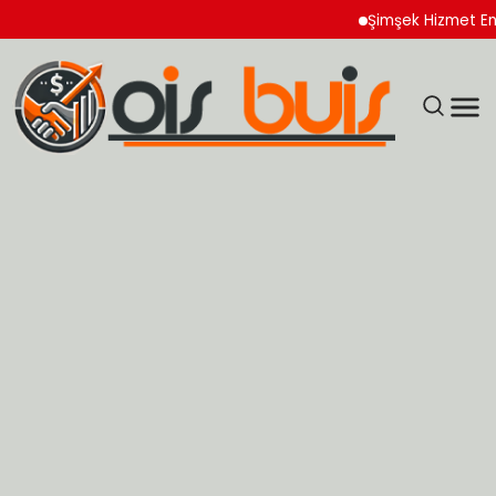
Şimşek Hizmet Enflasyon