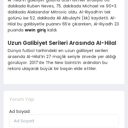
Al-Hilal’in galibiyet golünü atan isimler sırasıyla 66.
dakikada Ruben Neves, 75. dakikada Michael ve 90+3.
dakikada Aleksandar Mitrovic oldu. Al-Riyadh’ın tek
golünü ise 52. dakikada Ali Albulayhi (kk) kaydetti. Al-
Hilal bu galibiyetle puanını 65’e çıkarırken, Al-Riyadh 23
puanda
wwin giriş
kaldı.
Uzun Galibiyet Serileri Arasında Al-Hilal
Dünya futbol tarihindeki en uzun galibiyet serileri
arasında Al-Hilal’in 27 maçlık seriyle zirvede yer aldığı
görülüyor. 2017’de The New Saints’in ardından bu
rekora ulaşarak büyük bir başarı elde ettiler.
Yorum Yap
Ad Soyad: