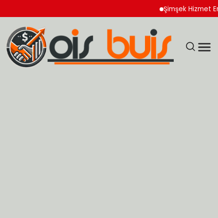
Şimşek Hizmet Enflasyo