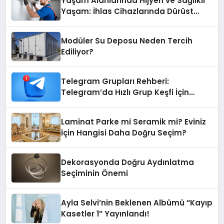
Yaşam Alanlarında Hijyen ve Sağlıklı
Yaşam: İhlas Cihazlarında Dürüst
Teknik Destek Deneyimi
Modüler Su Deposu Neden Tercih
Ediliyor?
Telegram Grupları Rehberi:
Telegram’da Hızlı Grup Keşfi İçin
Grupbul.com
Laminat Parke mi Seramik mi? Eviniz
İçin Hangisi Daha Doğru Seçim?
Dekorasyonda Doğru Aydınlatma
Seçiminin Önemi
Ayla Selvi’nin Beklenen Albümü “Kayıp
Kasetler 1” Yayınlandı!