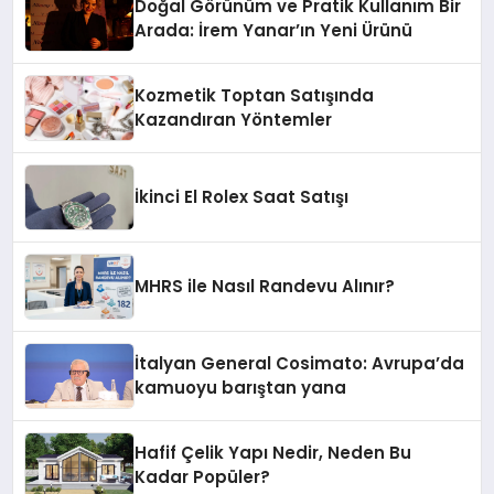
Doğal Görünüm ve Pratik Kullanım Bir
Arada: İrem Yanar’ın Yeni Ürünü
Kozmetik Toptan Satışında
Kazandıran Yöntemler
İkinci El Rolex Saat Satışı
MHRS ile Nasıl Randevu Alınır?
İtalyan General Cosimato: Avrupa’da
kamuoyu barıştan yana
Hafif Çelik Yapı Nedir, Neden Bu
Kadar Popüler?