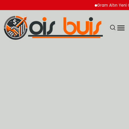
Gram Altın Yeni Güne 