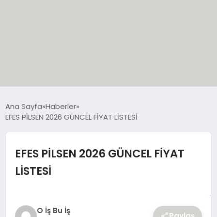
EĞİTİM
Ana Sayfa
Haberler
EFES PİLSEN 2026 GÜNCEL FİYAT LİSTESİ
EKONOMİ
GÜNCEL
EFES PİLSEN 2026 GÜNCEL FİYAT
LİSTESİ
SIYASET
SPOR
O İş Bu İş
Paylaş