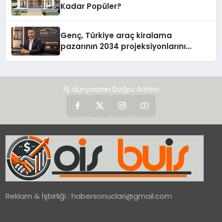
Kadar Popüler?
Genç, Türkiye araç kiralama
pazarının 2034 projeksiyonlarını
değerlendirdi
İŞ dünyasının Doğru Adresi
Reklam & İşbirliği :
habersonuclari@gmail.com