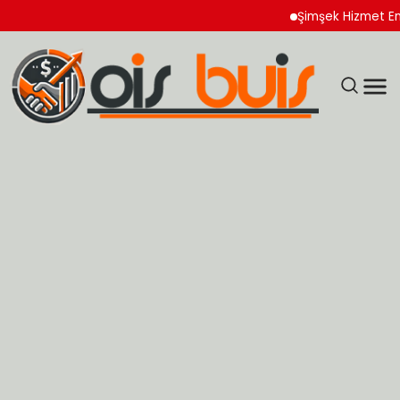
Şimşek Hizmet Enflasyon