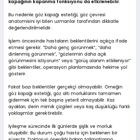
kapağının kapanma fonksiyonu da etkilenebilir.
Bu nedenle göz kapağı estetiği, göz çevresi
anatomisini iyi bilen uzmanlar tarafından dikkatle
değerlendirilmelidir.
İşlem öncesinde hastaların beklentilerini açıkça ifade
etmesi gerekir. “Daha genç görünmek”, “daha
dinlenmiş görünmek”, “gözlerimin daha açık
görünmesini istiyorum” veya “görüş alanım etkileniyor”
gibi beklentiler, operasyon planlamasında hekime yol
gösterir.
Fakat bazı beklentiler gerçekçi olmayabilir. Örneğin
göz kapağı estetiği, göz altı morluklarını tamamen
gidermek için tek başına yeterli olmayabilir. Kaz
ayakları, derin mimik çizgileri veya kaş düşüklüğü farklı
yaklaşımlar gerektirebilir.
İyileşme sürecinde ilk günlerde şişlik ve morluk
oluşabilir. Bu durum çoğu hasta için beklenen bir
süreçtir. Doktorun önerdiği bakım talimatlarına